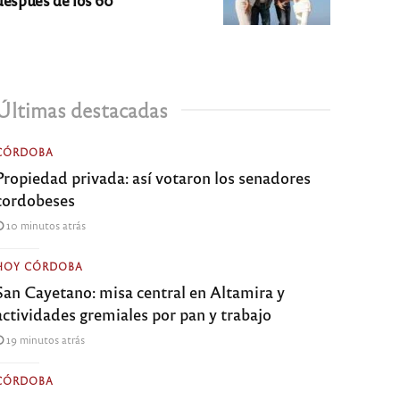
Últimas destacadas
CÓRDOBA
Propiedad privada: así votaron los senadores
cordobeses
10 minutos atrás
HOY CÓRDOBA
San Cayetano: misa central en Altamira y
actividades gremiales por pan y trabajo
19 minutos atrás
CÓRDOBA