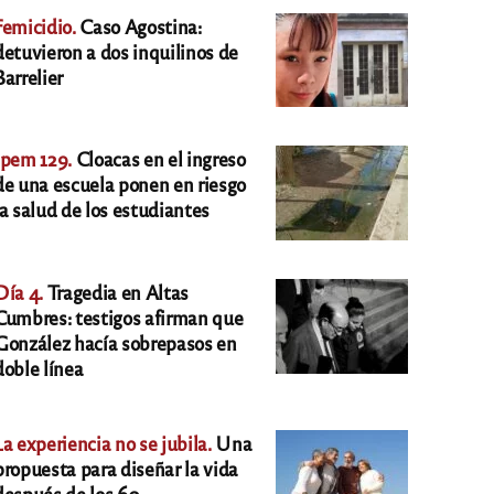
Femicidio.
Caso Agostina:
detuvieron a dos inquilinos de
Barrelier
Ipem 129.
Cloacas en el ingreso
de una escuela ponen en riesgo
la salud de los estudiantes
Día 4.
Tragedia en Altas
Cumbres: testigos afirman que
González hacía sobrepasos en
doble línea
La experiencia no se jubila.
Una
propuesta para diseñar la vida
después de los 60