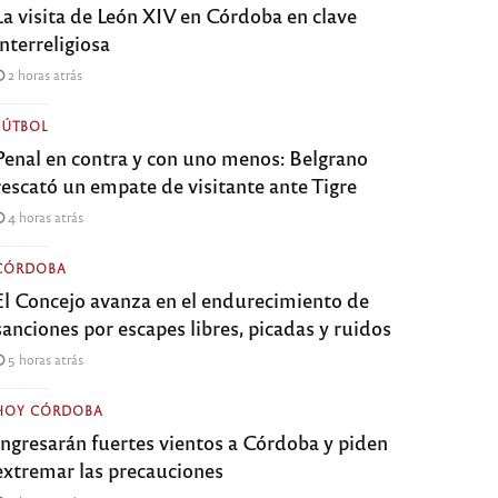
La visita de León XIV en Córdoba en clave
interreligiosa
2 horas atrás
FÚTBOL
Penal en contra y con uno menos: Belgrano
rescató un empate de visitante ante Tigre
4 horas atrás
CÓRDOBA
El Concejo avanza en el endurecimiento de
sanciones por escapes libres, picadas y ruidos
5 horas atrás
HOY CÓRDOBA
Ingresarán fuertes vientos a Córdoba y piden
extremar las precauciones