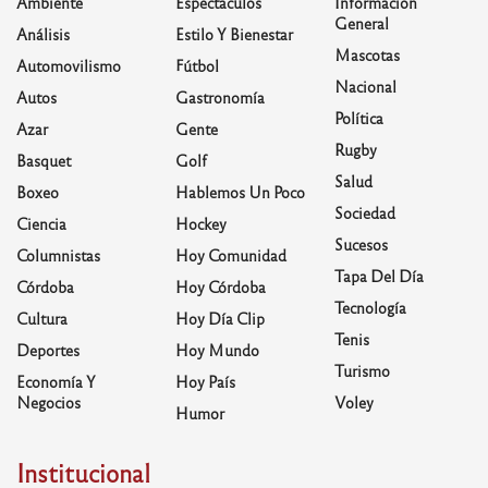
Ambiente
Espectáculos
Información
General
Análisis
Estilo Y Bienestar
Mascotas
Automovilismo
Fútbol
Nacional
Autos
Gastronomía
Política
Azar
Gente
Rugby
Basquet
Golf
Salud
Boxeo
Hablemos Un Poco
Sociedad
Ciencia
Hockey
Sucesos
Columnistas
Hoy Comunidad
Tapa Del Día
Córdoba
Hoy Córdoba
Tecnología
Cultura
Hoy Día Clip
Tenis
Deportes
Hoy Mundo
Turismo
Economía Y
Hoy País
Negocios
Voley
Humor
Institucional