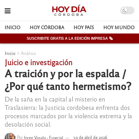
INICIO
HOY CÓRDOBA
HOY PAÍS
HOY MUNDO
SUSCRIBITE GRATIS A LA EDICIÓN IMPRESA 🗞
Inicio
Análisis
Juicio e investigación
A traición y por la espalda /
¿Por qué tanto hermetismo?
De la saña en la capital al misterio en
Traslasierra: la Justicia cordobesa enfrenta dos
procesos marcados por la violencia extrema y la
desolación social.
Por
Jorge Vasalo - Especial
30 de abril de 2026