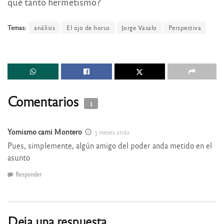
qué tanto hermetismo?
Temas:
análisis
El ojo de horus
Jorge Vasalo
Perspectiva
Comentarios
1
Yomismo cami Montero
3 meses atrás
Pues, simplemente, algún amigo del poder anda metido en el
asunto
Responder
Deja una respuesta