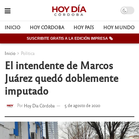
INICIO
HOY CÓRDOBA
HOY PAÍS
HOY MUNDO
SUSCRIBITE GRATIS A LA EDICIÓN IMPRESA 🗞
Inicio
Política
El intendente de Marcos
Juárez quedó doblemente
imputado
Por
Hoy Dia Córdoba
5 de agosto de 2020