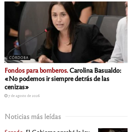
CÓRDOBA
Fondos para bomberos.
Carolina Basualdo:
«No podemos ir siempre detrás de las
cenizas»
7 de agosto de 2026
Noticias más leídas
Senado.
El Gobierno aprobó la ley