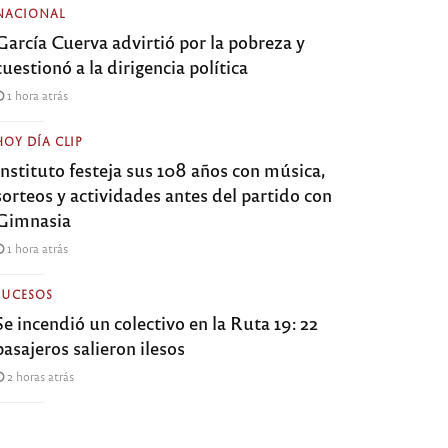
NACIONAL
García Cuerva advirtió por la pobreza y
cuestionó a la dirigencia política
1 hora atrás
HOY DÍA CLIP
Instituto festeja sus 108 años con música,
sorteos y actividades antes del partido con
Gimnasia
1 hora atrás
SUCESOS
Se incendió un colectivo en la Ruta 19: 22
pasajeros salieron ilesos
2 horas atrás