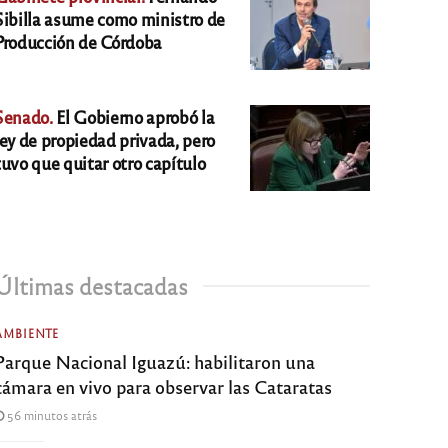
Sibilla asume como ministro de
Producción de Córdoba
Senado.
El Gobierno aprobó la
ley de propiedad privada, pero
tuvo que quitar otro capítulo
Últimas destacadas
AMBIENTE
Parque Nacional Iguazú: habilitaron una
cámara en vivo para observar las Cataratas
56 minutos atrás