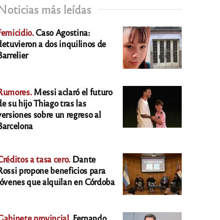
Noticias más leídas
Femicidio.
Caso Agostina:
detuvieron a dos inquilinos de
Barrelier
Rumores.
Messi aclaró el futuro
de su hijo Thiago tras las
versiones sobre un regreso al
Barcelona
Créditos a tasa cero.
Dante
Rossi propone beneficios para
jóvenes que alquilan en Córdoba
Gabinete provincial.
Fernando