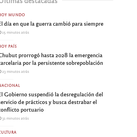
Últimas destacadas
HOY MUNDO
El día en que la guerra cambió para siempre
15 minutos atrás
HOY PAÍS
Chubut prorrogó hasta 2028 la emergencia
carcelaria por la persistente sobrepoblación
23 minutos atrás
NACIONAL
El Gobierno suspendió la desregulación del
servicio de prácticos y busca destrabar el
conflicto portuario
31 minutos atrás
CULTURA