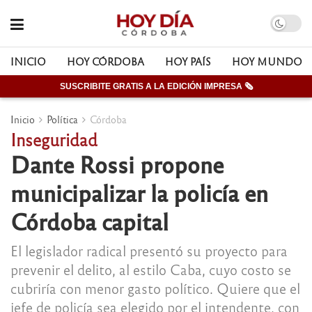
INICIO
HOY CÓRDOBA
HOY PAÍS
HOY MUNDO
SUSCRIBITE GRATIS A LA EDICIÓN IMPRESA 🗞
Inicio
Política
Córdoba
Inseguridad
Dante Rossi propone
municipalizar la policía en
Córdoba capital
El legislador radical presentó su proyecto para
prevenir el delito, al estilo Caba, cuyo costo se
cubriría con menor gasto político. Quiere que el
jefe de policía sea elegido por el intendente, con