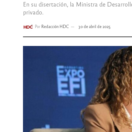
En su disertación, la Ministra de Desarroll
privado.
Por
Redacción HDC
30 de abril de 2025