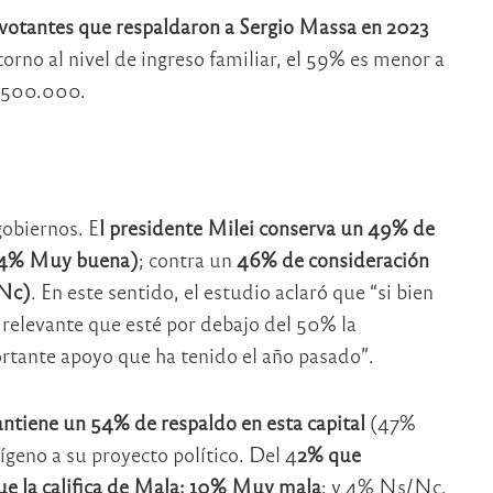
 votantes que respaldaron a
Sergio Massa en 2023
 torno al nivel de ingreso familiar, el 59% es menor a
2.500.000.
gobiernos. E
l presidente Milei conserva un 49% de
 14% Muy buena)
; contra un
46% de consideración
/Nc)
. En este sentido, el estudio aclaró que “si bien
y relevante que esté por debajo del 50% la
ortante apoyo que ha tenido el año pasado”.
ntiene un 54% de respaldo en esta capital
(47%
geno a su proyecto político. Del 4
2% que
ue la califica de Mala; 10% Muy mala
; y 4% Ns/Nc.