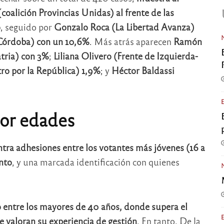
coalición Provincias Unidas) al frente de las
o
, seguido por
Gonzalo Roca (La Libertad Avanza)
Córdoba) con un 10,6%
. Más atrás aparecen
Ramón
tria) con 3%
;
Liliana Olivero (Frente de Izquierda-
ro por la República) 1,9%
; y
Héctor Baldassi
por edades
tra adhesiones entre los votantes más jóvenes (16 a
nto
, y una marcada identificación con quienes
 entre los mayores de 40 años, donde supera el
 valoran su experiencia de gestión
. En tanto, De la