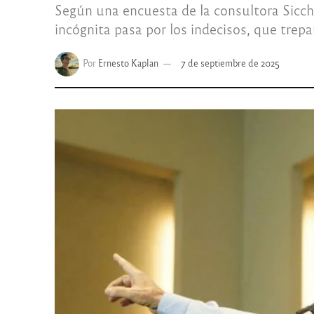
Según una encuesta de la consultora Siccha
incógnita pasa por los indecisos, que trepa
Por
Ernesto Kaplan
7 de septiembre de 2025