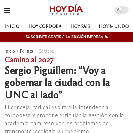
INICIO
HOY CÓRDOBA
HOY PAÍS
HOY MUNDO
SUSCRIBITE GRATIS A LA EDICIÓN IMPRESA 🗞
Inicio
Política
Córdoba
Camino al 2027
Sergio Piguillem: “Voy a
gobernar la ciudad con la
UNC al lado”
El concejal radical aspira a la intendencia
cordobesa y propone articular la gestión con la
academia para resolver los problemas de
transporte, ecología y urbanismo.