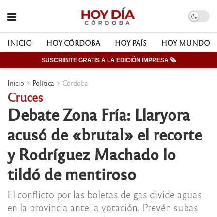
INICIO
HOY CÓRDOBA
HOY PAÍS
HOY MUNDO
SUSCRIBITE GRATIS A LA EDICIÓN IMPRESA 🗞
Inicio
Política
Córdoba
Cruces
Debate Zona Fría: Llaryora
acusó de «brutal» el recorte
y Rodríguez Machado lo
tildó de mentiroso
El conflicto por las boletas de gas divide aguas
en la provincia ante la votación. Prevén subas