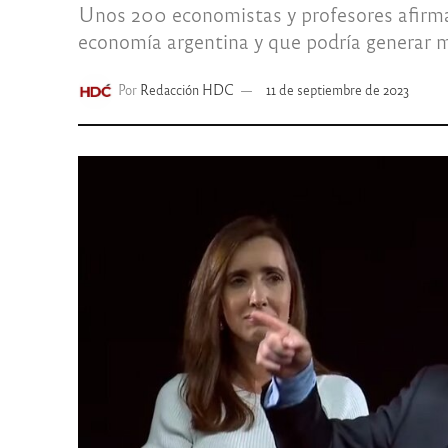
Unos 200 economistas y profesores afirmaro
economía argentina y que podría generar mú
Por
Redacción HDC
11 de septiembre de 2023