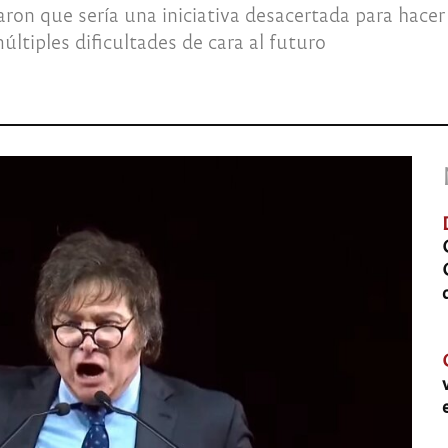
n que sería una iniciativa desacertada para hacer fr
ltiples dificultades de cara al futuro