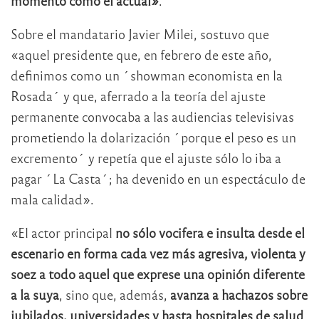
momento como el actual»
.
Sobre el mandatario Javier Milei, sostuvo que
«aquel presidente que, en febrero de este año,
definimos como un ´showman economista en la
Rosada´ y que, aferrado a la teoría del ajuste
permanente convocaba a las audiencias televisivas
prometiendo la dolarización ´porque el peso es un
excremento´ y repetía que el ajuste sólo lo iba a
pagar ´La Casta´; ha devenido en un espectáculo de
mala calidad».
«El actor principal
no sólo vocifera e insulta desde el
escenario en forma cada vez más agresiva, violenta y
soez a todo aquel que exprese una opinión diferente
a la suya
, sino que, además,
avanza a hachazos sobre
jubilados, universidades y hasta hospitales de salud