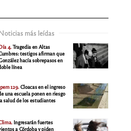
Noticias más leídas
Día 4.
Tragedia en Altas
Cumbres: testigos afirman que
González hacía sobrepasos en
doble línea
Ipem 129.
Cloacas en el ingreso
de una escuela ponen en riesgo
la salud de los estudiantes
Clima.
Ingresarán fuertes
vientos a Córdoba y piden