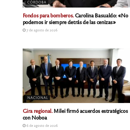
CÓRDOBA
Fondos para bomberos.
Carolina Basualdo: «No
podemos ir siempre detrás de las cenizas»
7 de agosto de 2026
NACIONAL
Gira regional.
Milei firmó acuerdos estratégicos
con Noboa
6 de agosto de 2026