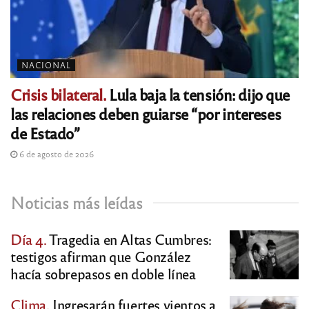
NACIONAL
Crisis bilateral.
Lula baja la tensión: dijo que
las relaciones deben guiarse “por intereses
de Estado”
6 de agosto de 2026
Noticias más leídas
Día 4.
Tragedia en Altas Cumbres:
testigos afirman que González
hacía sobrepasos en doble línea
Clima.
Ingresarán fuertes vientos a