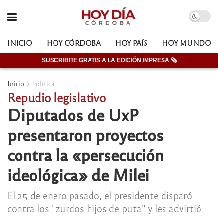
INICIO
HOY CÓRDOBA
HOY PAÍS
HOY MUNDO
SUSCRIBITE GRATIS A LA EDICIÓN IMPRESA 🗞
Inicio
Política
Repudio legislativo
Diputados de UxP
presentaron proyectos
contra la «persecución
ideológica» de Milei
El 25 de enero pasado, el presidente disparó
contra los "zurdos hijos de puta" y les advirtió