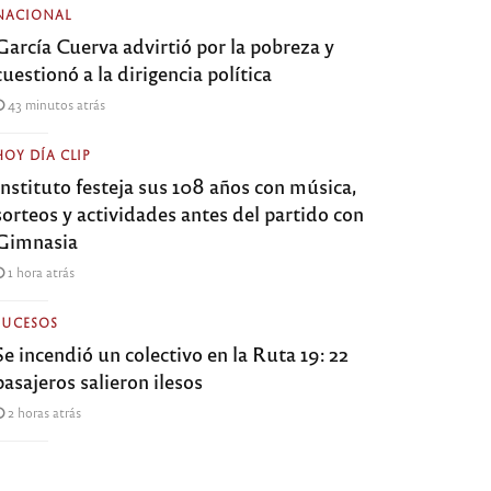
NACIONAL
García Cuerva advirtió por la pobreza y
cuestionó a la dirigencia política
43 minutos atrás
HOY DÍA CLIP
Instituto festeja sus 108 años con música,
sorteos y actividades antes del partido con
Gimnasia
1 hora atrás
SUCESOS
Se incendió un colectivo en la Ruta 19: 22
pasajeros salieron ilesos
2 horas atrás