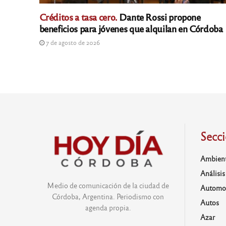
Créditos a tasa cero.
Dante Rossi propone
beneficios para jóvenes que alquilan en Córdoba
7 de agosto de 2026
Secc
Ambien
Análisis
Medio de comunicación de la ciudad de
Automo
Córdoba, Argentina. Periodismo con
Autos
agenda propia.
Azar