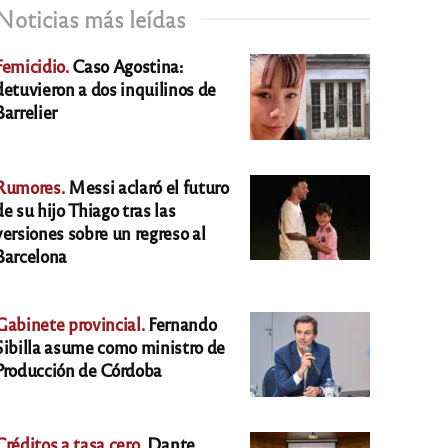
Noticias más leídas
Femicidio.
Caso Agostina:
detuvieron a dos inquilinos de
Barrelier
Rumores.
Messi aclaró el futuro
de su hijo Thiago tras las
versiones sobre un regreso al
Barcelona
Gabinete provincial.
Fernando
Sibilla asume como ministro de
Producción de Córdoba
Créditos a tasa cero.
Dante