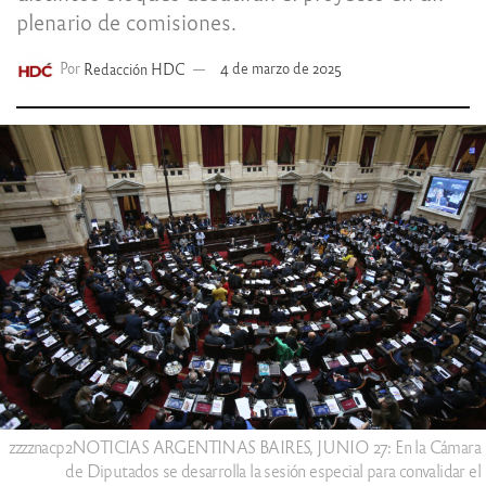
plenario de comisiones.
Por
Redacción HDC
4 de marzo de 2025
zzzznacp2NOTICIAS ARGENTINAS BAIRES, JUNIO 27: En la Cámara
de Diputados se desarrolla la sesión especial para convalidar el