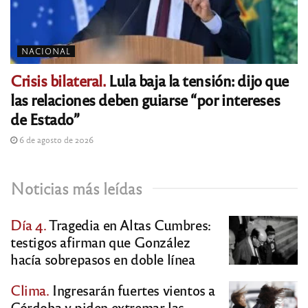
NACIONAL
Crisis bilateral.
Lula baja la tensión: dijo que
las relaciones deben guiarse “por intereses
de Estado”
6 de agosto de 2026
Noticias más leídas
Día 4.
Tragedia en Altas Cumbres:
testigos afirman que González
hacía sobrepasos en doble línea
Clima.
Ingresarán fuertes vientos a
Córdoba y piden extremar las