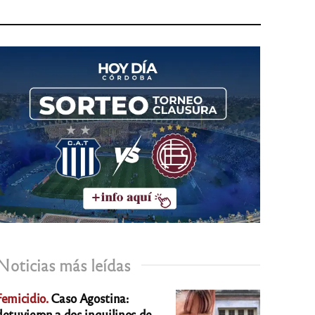
Noticias más leídas
Femicidio.
Caso Agostina:
detuvieron a dos inquilinos de