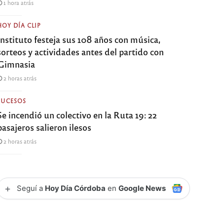
1 hora atrás
HOY DÍA CLIP
Instituto festeja sus 108 años con música,
sorteos y actividades antes del partido con
Gimnasia
2 horas atrás
SUCESOS
Se incendió un colectivo en la Ruta 19: 22
pasajeros salieron ilesos
2 horas atrás
+
Seguí a
Hoy Día Córdoba
en
Google News