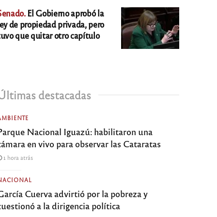
Senado.
El Gobierno aprobó la
ley de propiedad privada, pero
tuvo que quitar otro capítulo
Últimas destacadas
AMBIENTE
Parque Nacional Iguazú: habilitaron una
cámara en vivo para observar las Cataratas
1 hora atrás
NACIONAL
García Cuerva advirtió por la pobreza y
cuestionó a la dirigencia política