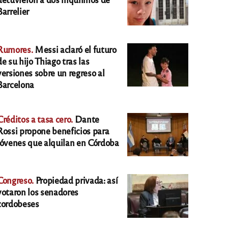
Barrelier
Rumores.
Messi aclaró el futuro
de su hijo Thiago tras las
versiones sobre un regreso al
Barcelona
Créditos a tasa cero.
Dante
Rossi propone beneficios para
jóvenes que alquilan en Córdoba
Congreso.
Propiedad privada: así
votaron los senadores
cordobeses