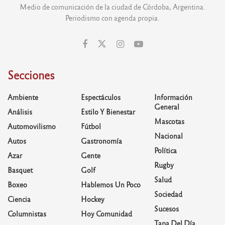
Medio de comunicación de la ciudad de Córdoba, Argentina.
Periodismo con agenda propia.
Secciones
Ambiente
Espectáculos
Información
General
Análisis
Estilo Y Bienestar
Mascotas
Automovilismo
Fútbol
Nacional
Autos
Gastronomía
Política
Azar
Gente
Rugby
Basquet
Golf
Salud
Boxeo
Hablemos Un Poco
Sociedad
Ciencia
Hockey
Sucesos
Columnistas
Hoy Comunidad
Tapa Del Día