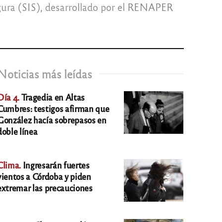
egura (SIS), desarrollado por el RENAPER
Noticias más leídas
Día 4.
Tragedia en Altas
Cumbres: testigos afirman que
González hacía sobrepasos en
doble línea
Clima.
Ingresarán fuertes
vientos a Córdoba y piden
extremar las precauciones