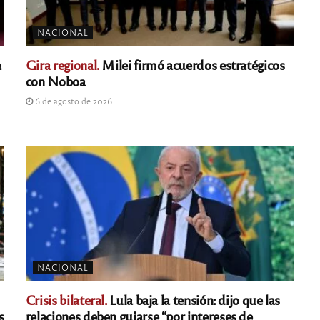
NACIONAL
a
Gira regional.
Milei firmó acuerdos estratégicos
con Noboa
6 de agosto de 2026
NACIONAL
Crisis bilateral.
Lula baja la tensión: dijo que las
s
relaciones deben guiarse “por intereses de