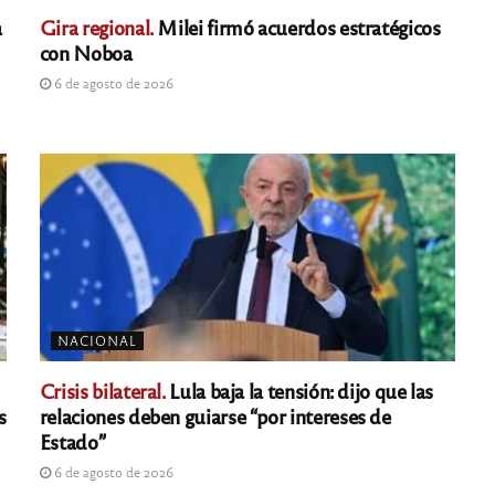
a
Gira regional.
Milei firmó acuerdos estratégicos
con Noboa
6 de agosto de 2026
NACIONAL
Crisis bilateral.
Lula baja la tensión: dijo que las
s
relaciones deben guiarse “por intereses de
Estado”
6 de agosto de 2026