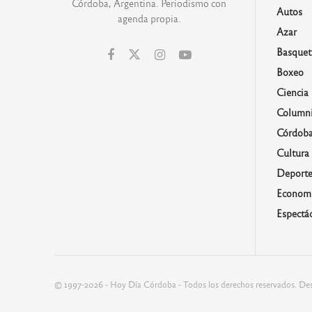
Córdoba, Argentina. Periodismo con
Autos
agenda propia.
Azar
Basquet
Boxeo
Ciencia
Columni
Córdob
Cultura
Deporte
Economí
Espectá
© 1997-2026 - Hoy Día Córdoba - Todos los derechos reservados. Des