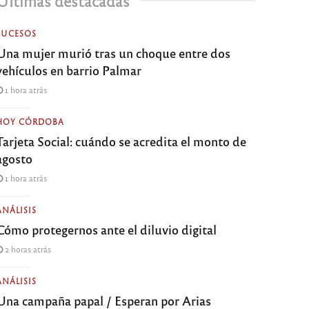
Últimas destacadas
SUCESOS
Una mujer murió tras un choque entre dos
vehículos en barrio Palmar
1 hora atrás
HOY CÓRDOBA
Tarjeta Social: cuándo se acredita el monto de
agosto
1 hora atrás
ANÁLISIS
Cómo protegernos ante el diluvio digital
2 horas atrás
ANÁLISIS
Una campaña papal / Esperan por Arias