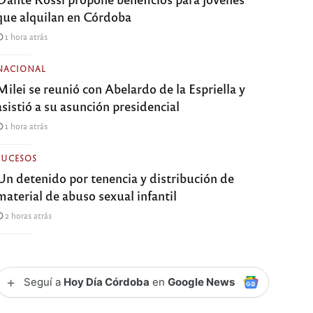
que alquilan en Córdoba
1 hora atrás
NACIONAL
Milei se reunió con Abelardo de la Espriella y
asistió a su asunción presidencial
1 hora atrás
SUCESOS
Un detenido por tenencia y distribución de
material de abuso sexual infantil
2 horas atrás
+
Seguí a
Hoy Día Córdoba
en
Google News