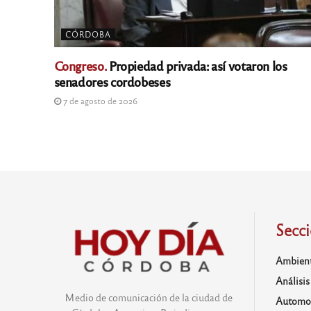
CÓRDOBA
Congreso.
Propiedad privada: así votaron los
senadores cordobeses
7 de agosto de 2026
Secc
Ambien
Análisis
Medio de comunicación de la ciudad de
Automo