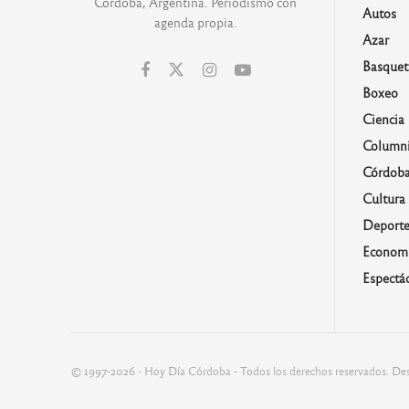
Córdoba, Argentina. Periodismo con
Autos
agenda propia.
Azar
Basquet
Boxeo
Ciencia
Columni
Córdob
Cultura
Deporte
Economí
Espectá
© 1997-2026 - Hoy Día Córdoba - Todos los derechos reservados. Des