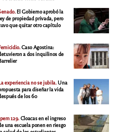
Senado.
El Gobierno aprobó la
ley de propiedad privada, pero
tuvo que quitar otro capítulo
Femicidio.
Caso Agostina:
detuvieron a dos inquilinos de
Barrelier
La experiencia no se jubila.
Una
propuesta para diseñar la vida
después de los 60
Ipem 129.
Cloacas en el ingreso
de una escuela ponen en riesgo
la salud de los estudiantes