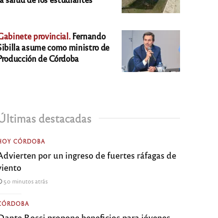
Gabinete provincial.
Fernando
Sibilla asume como ministro de
Producción de Córdoba
Últimas destacadas
HOY CÓRDOBA
Advierten por un ingreso de fuertes ráfagas de
viento
50 minutos atrás
CÓRDOBA
Dante Rossi propone beneficios para jóvenes