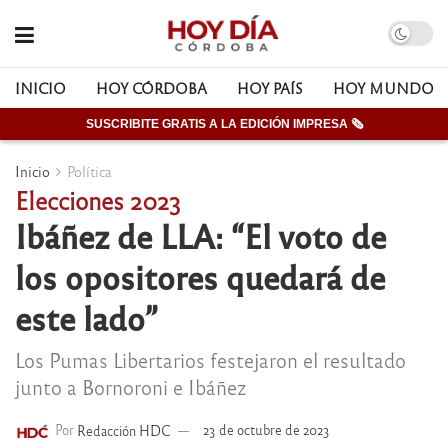
INICIO
HOY CÓRDOBA
HOY PAÍS
HOY MUNDO
SUSCRIBITE GRATIS A LA EDICIÓN IMPRESA 🗞
Inicio
Política
Elecciones 2023
Ibáñez de LLA: “El voto de
los opositores quedará de
este lado”
Los Pumas Libertarios festejaron el resultado
junto a Bornoroni e Ibáñez
Por
Redacción HDC
23 de octubre de 2023