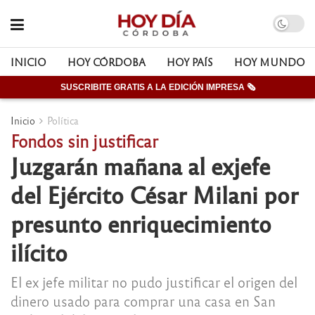
INICIO
HOY CÓRDOBA
HOY PAÍS
HOY MUNDO
SUSCRIBITE GRATIS A LA EDICIÓN IMPRESA 🗞
Inicio
Política
Fondos sin justificar
Juzgarán mañana al exjefe
del Ejército César Milani por
presunto enriquecimiento
ilícito
El ex jefe militar no pudo justificar el origen del
dinero usado para comprar una casa en San