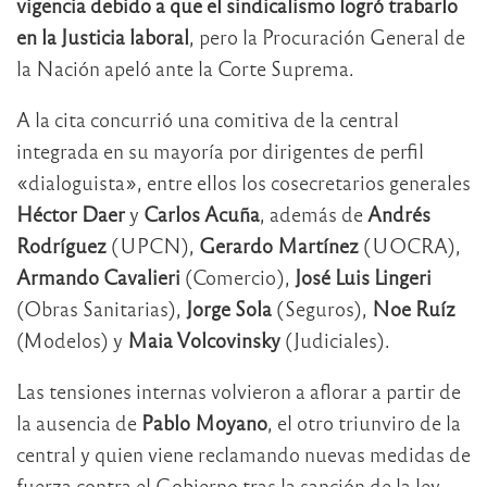
vigencia debido a que el sindicalismo logró trabarlo
en la Justicia laboral
, pero la Procuración General de
la Nación apeló ante la Corte Suprema.
A la cita concurrió una comitiva de la central
integrada en su mayoría por dirigentes de perfil
«dialoguista», entre ellos los cosecretarios generales
Héctor Daer
y
Carlos Acuña
, además de
Andrés
Rodríguez
(UPCN),
Gerardo Martínez
(UOCRA),
Armando Cavalieri
(Comercio),
José Luis Lingeri
(Obras Sanitarias),
Jorge Sola
(Seguros),
Noe Ruíz
(Modelos) y
Maia Volcovinsky
(Judiciales).
Las tensiones internas volvieron a aflorar a partir de
la ausencia de
Pablo Moyano
, el otro triunviro de la
central y quien viene reclamando nuevas medidas de
fuerza contra el Gobierno tras la sanción de la ley