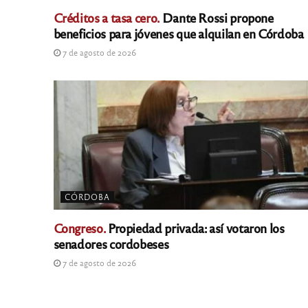
Créditos a tasa cero.
Dante Rossi propone
beneficios para jóvenes que alquilan en Córdoba
7 de agosto de 2026
CÓRDOBA
Congreso.
Propiedad privada: así votaron los
senadores cordobeses
7 de agosto de 2026