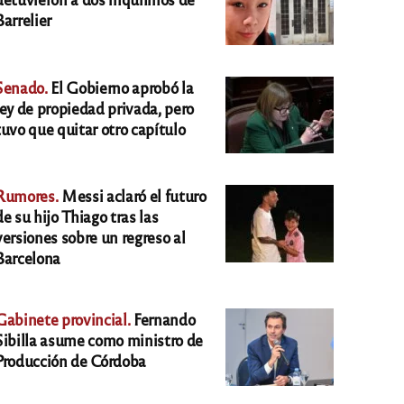
Barrelier
Senado.
El Gobierno aprobó la
ley de propiedad privada, pero
tuvo que quitar otro capítulo
Rumores.
Messi aclaró el futuro
de su hijo Thiago tras las
versiones sobre un regreso al
Barcelona
Gabinete provincial.
Fernando
Sibilla asume como ministro de
Producción de Córdoba