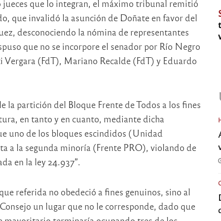
jueces que lo integran, el máximo tribunal remitió
o, que invalidó la asunción de Doñate en favor del
 Juez, desconociendo la nómina de representantes
ispuso que no se incorpore el senador por Río Negro
tti Vergara (FdT), Mariano Recalde (FdT) y Eduardo
e la partición del Bloque Frente de Todos a los fines
tura, en tanto y en cuanto, mediante dicha
ue uno de los bloques escindidos (Unidad
ta a la segunda minoría (Frente PRO), violando de
da en la ley 24.937”.
que referida no obedeció a fines genuinos, sino al
l Consejo un lugar que no le corresponde, dado que
 mayoritario terminaría ocupando tres de los