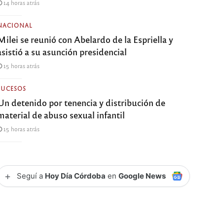
14 horas atrás
NACIONAL
Milei se reunió con Abelardo de la Espriella y
asistió a su asunción presidencial
15 horas atrás
SUCESOS
Un detenido por tenencia y distribución de
material de abuso sexual infantil
15 horas atrás
+
Seguí a
Hoy Día Córdoba
en
Google News