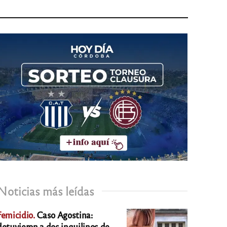
Noticias más leídas
Femicidio.
Caso Agostina:
detuvieron a dos inquilinos de