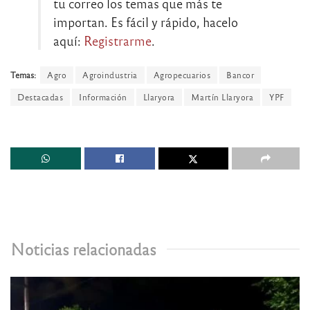
tu correo los temas que más te
importan. Es fácil y rápido, hacelo
aquí:
Registrarme
.
Temas:
Agro
Agroindustria
Agropecuarios
Bancor
Destacadas
Información
Llaryora
Martín Llaryora
YPF
Noticias relacionadas