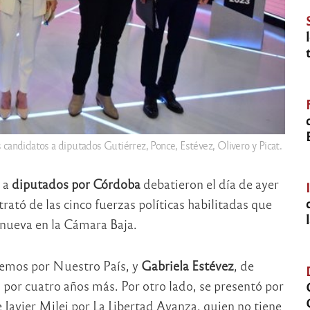
 candidatos a diputados Gutiérrez, Ponce, Estévez, Olivero y Picat.
s a
diputados por Córdoba
debatieron el día de ayer
 trató de las cinco fuerzas políticas habilitadas que
nueva en la Cámara Baja.
cemos por Nuestro País, y
Gabriela Estévez
, de
 por cuatro años más. Por otro lado, se presentó por
 Javier Milei por La Libertad Avanza, quien no tiene