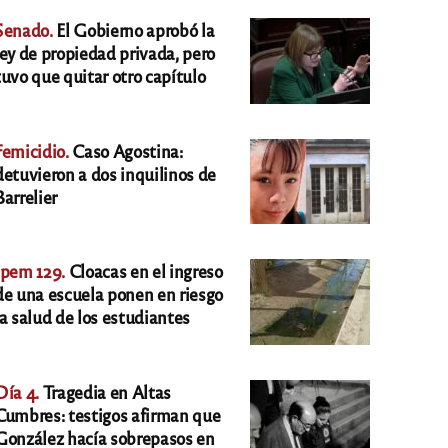
Senado.
El Gobierno aprobó la
ley de propiedad privada, pero
tuvo que quitar otro capítulo
Femicidio.
Caso Agostina:
detuvieron a dos inquilinos de
Barrelier
Ipem 129.
Cloacas en el ingreso
de una escuela ponen en riesgo
la salud de los estudiantes
Día 4.
Tragedia en Altas
Cumbres: testigos afirman que
González hacía sobrepasos en