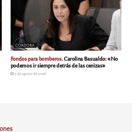
CÓRDOBA
Fondos para bomberos.
Carolina Basualdo: «No
podemos ir siempre detrás de las cenizas»
7 de agosto de 2026
iones