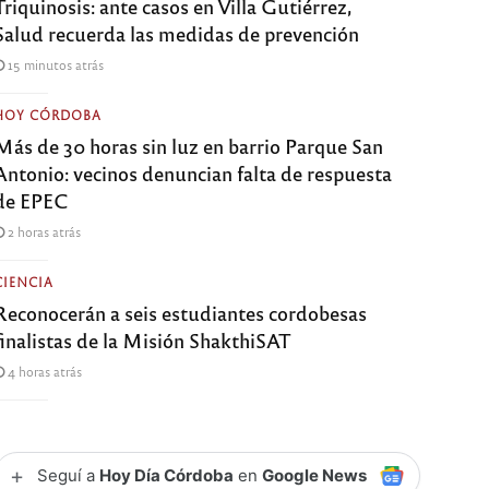
Triquinosis: ante casos en Villa Gutiérrez,
Salud recuerda las medidas de prevención
15 minutos atrás
HOY CÓRDOBA
Más de 30 horas sin luz en barrio Parque San
Antonio: vecinos denuncian falta de respuesta
de EPEC
2 horas atrás
CIENCIA
Reconocerán a seis estudiantes cordobesas
finalistas de la Misión ShakthiSAT
4 horas atrás
+
Seguí a
Hoy Día Córdoba
en
Google News