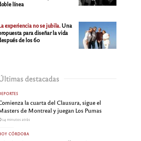
doble línea
La experiencia no se jubila.
Una
propuesta para diseñar la vida
después de los 60
Últimas destacadas
DEPORTES
Comienza la cuarta del Clausura, sigue el
Masters de Montreal y juegan Los Pumas
14 minutos atrás
HOY CÓRDOBA