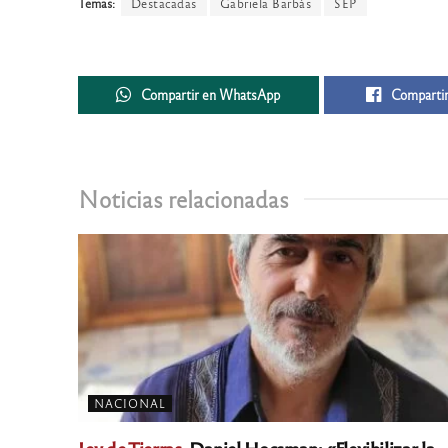
Temas:
Destacadas
Gabriela Barbás
SEP
Compartir en WhatsApp
Compartir
Noticias relacionadas
NACIONAL