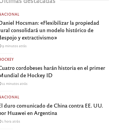
Últimas destacadas
NACIONAL
Daniel Hocsman: «Flexibilizar la propiedad
rural consolidará un modelo histórico de
despojo y extractivismo»
9 minutos atrás
HOCKEY
Cuatro cordobeses harán historia en el primer
Mundial de Hockey ID
11 minutos atrás
NACIONAL
El duro comunicado de China contra EE. UU.
por Huawei en Argentina
1 hora atrás