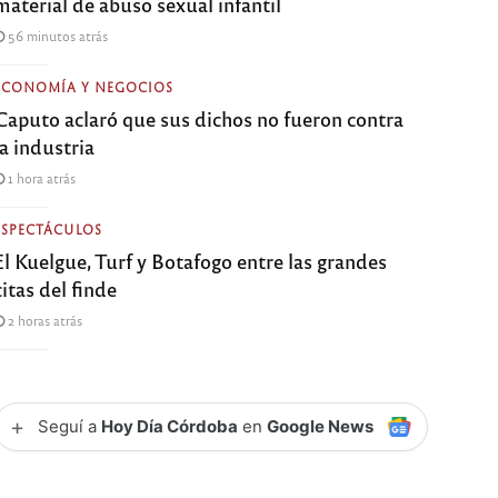
material de abuso sexual infantil
56 minutos atrás
ECONOMÍA Y NEGOCIOS
Caputo aclaró que sus dichos no fueron contra
la industria
1 hora atrás
ESPECTÁCULOS
El Kuelgue, Turf y Botafogo entre las grandes
citas del finde
2 horas atrás
+
Seguí a
Hoy Día Córdoba
en
Google News