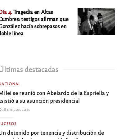
Día 4.
Tragedia en Altas
Cumbres: testigos afirman que
González hacía sobrepasos en
doble línea
Últimas destacadas
NACIONAL
Milei se reunió con Abelardo de la Espriella y
asistió a su asunción presidencial
18 minutos atrás
SUCESOS
Un detenido por tenencia y distribución de