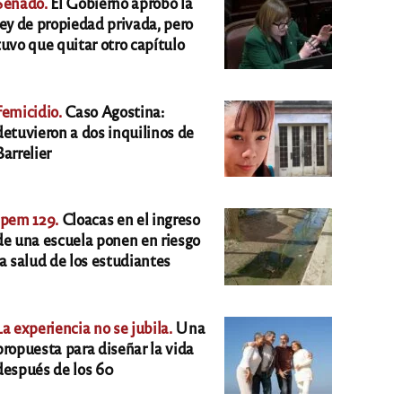
Senado.
El Gobierno aprobó la
ley de propiedad privada, pero
tuvo que quitar otro capítulo
Femicidio.
Caso Agostina:
detuvieron a dos inquilinos de
Barrelier
Ipem 129.
Cloacas en el ingreso
de una escuela ponen en riesgo
la salud de los estudiantes
La experiencia no se jubila.
Una
propuesta para diseñar la vida
después de los 60