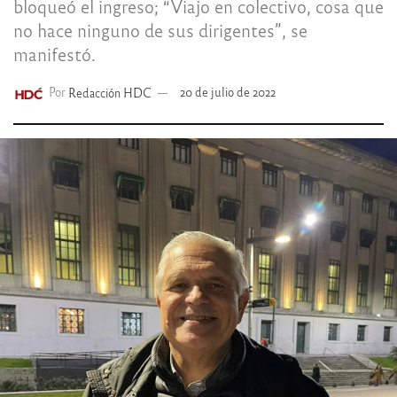
bloqueó el ingreso; “Viajo en colectivo, cosa que
no hace ninguno de sus dirigentes”, se
manifestó.
Por
Redacción HDC
20 de julio de 2022