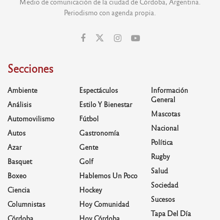
Medio de comunicación de la ciudad de Córdoba, Argentina.
Periodismo con agenda propia.
Secciones
Ambiente
Espectáculos
Información
General
Análisis
Estilo Y Bienestar
Mascotas
Automovilismo
Fútbol
Nacional
Autos
Gastronomía
Política
Azar
Gente
Rugby
Basquet
Golf
Salud
Boxeo
Hablemos Un Poco
Sociedad
Ciencia
Hockey
Sucesos
Columnistas
Hoy Comunidad
Tapa Del Día
Córdoba
Hoy Córdoba