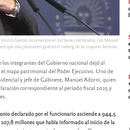
es mostró fuertes incrementos en los bienes declarados, con Manuel
ete que más posiciones ganó en el ranking de las mayores fortunas.
 los integrantes del Gobierno nacional dejó al
el mapa patrimonial del Poder Ejecutivo. Uno de
sidencial y jefe de Gabinete,
Manuel Adorni
, quien
claración correspondiente al período fiscal 2025 y
es.
nio declarado por el funcionario asciende a 944,5
 107,8 millones que había informado al inicio de la