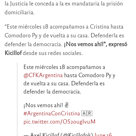
la Justicia le conceda a la ex mandataria la prisión
domiciliaria.
“
Este miércoles 18 acompañamos a Cristina
hasta
Comodoro Py y de vuelta a su casa. Defenderla es
defender la democracia.
¡Nos vemos ahí!”, expresó
Kicillof
desde sus redes sociales.
Este miércoles 18 acompañamos a
@CFKArgentina
hasta Comodoro Py y
de vuelta a su casa. Defenderla es
defender la democracia.
¡Nos vemos ahí! ✌️
#ArgentinaConCristina
🇦🇷
pic.twitter.com/OS2ougIvuM
— Axel Kicillof (@Kicillofok)
June 16,