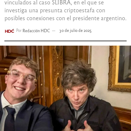
vinculados al caso $LIBRA, en el que se
investiga una presunta criptoestafa con
posibles conexiones con el presidente argentino.
Por
Redacción HDC
30 de julio de 2025