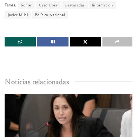
Temas:
bonos
Caso Libra
Destacadas
Información
Javier Milei
Política Nacional
Noticias relacionadas