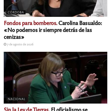
CÓRDOBA
Fondos para bomberos.
Carolina Basualdo:
«No podemos ir siempre detrás de las
cenizas»
7 de agosto de 2026
NACIONAL
Sin la Ley de Tierras.
El oficialismo se