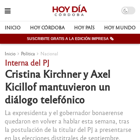
INICIO
HOY CÓRDOBA
HOY PAÍS
HOY MUNDO
SUSCRIBITE GRATIS A LA EDICIÓN IMPRESA 🗞
Inicio
Política
Nacional
Interna del PJ
Cristina Kirchner y Axel
Kicillof mantuvieron un
diálogo telefónico
La expresidenta y el gobernador bonaerense
quedaron en volver a hablar esta semana, tras
la postulación de la titular del PJ a presentarse
en las elecciones distitrales de septiembre.