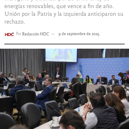
energías renovables, que vence a fin de año.
Unión por la Patria y la izquierda anticiparon su
rechazo.
Por
Redacción HDC
9 de septiembre de 2025