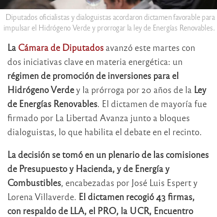
Diputados oficialistas y dialoguistas acordaron dictamen favorable para
impulsar el Hidrógeno Verde y prorrogar la ley de Energías Renovables.
La
Cámara de Diputados
avanzó este martes con
dos iniciativas clave en materia energética: un
régimen de promoción de inversiones para el
Hidrógeno Verde
y la prórroga por 20 años de la
Ley
de Energías Renovables
. El dictamen de mayoría fue
firmado por La Libertad Avanza junto a bloques
dialoguistas, lo que habilita el debate en el recinto.
La decisión se tomó en un plenario de las comisiones
de Presupuesto y Hacienda, y de Energía y
Combustibles
, encabezadas por José Luis Espert y
Lorena Villaverde.
El dictamen recogió 43 firmas,
con respaldo de LLA, el PRO, la UCR, Encuentro