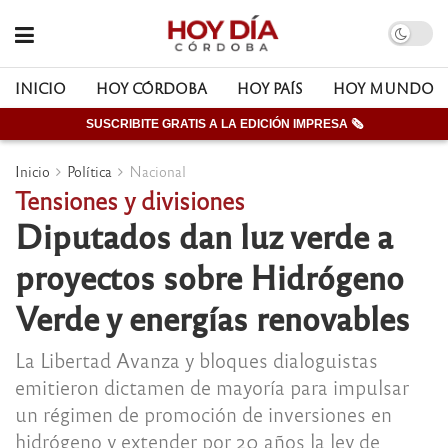
INICIO
HOY CÓRDOBA
HOY PAÍS
HOY MUNDO
SUSCRIBITE GRATIS A LA EDICIÓN IMPRESA 🗞
Inicio
Política
Nacional
Tensiones y divisiones
Diputados dan luz verde a
proyectos sobre Hidrógeno
Verde y energías renovables
La Libertad Avanza y bloques dialoguistas
emitieron dictamen de mayoría para impulsar
un régimen de promoción de inversiones en
hidrógeno y extender por 20 años la ley de