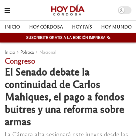
INICIO
HOY CÓRDOBA
HOY PAÍS
HOY MUNDO
SUSCRIBITE GRATIS A LA EDICIÓN IMPRESA 🗞
Inicio
Política
Nacional
Congreso
El Senado debate la
continuidad de Carlos
Mahiques, el pago a fondos
buitres y una reforma sobre
armas
La Cámara alta sesionará este jueves desde las