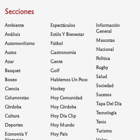
Secciones
Ambiente
Espectáculos
Información
General
Análisis
Estilo Y Bienestar
Mascotas
Automovilismo
Fútbol
Nacional
Autos
Gastronomía
Política
Azar
Gente
Rugby
Basquet
Golf
Salud
Boxeo
Hablemos Un Poco
Sociedad
Ciencia
Hockey
Sucesos
Columnistas
Hoy Comunidad
Tapa Del Día
Córdoba
Hoy Córdoba
Tecnología
Cultura
Hoy Día Clip
Tenis
Deportes
Hoy Mundo
Turismo
Economía Y
Hoy País
Negocios
Voley