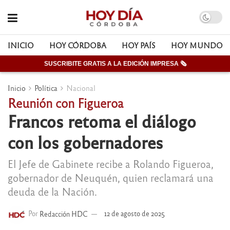
INICIO
HOY CÓRDOBA
HOY PAÍS
HOY MUNDO
SUSCRIBITE GRATIS A LA EDICIÓN IMPRESA 🗞
Inicio
Política
Nacional
Reunión con Figueroa
Francos retoma el diálogo
con los gobernadores
El Jefe de Gabinete recibe a Rolando Figueroa,
gobernador de Neuquén, quien reclamará una
deuda de la Nación.
Por
Redacción HDC
12 de agosto de 2025