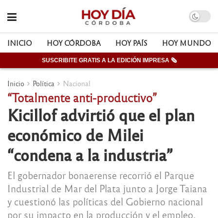
INICIO
HOY CÓRDOBA
HOY PAÍS
HOY MUNDO
SUSCRIBITE GRATIS A LA EDICIÓN IMPRESA 🗞
Inicio
Política
Nacional
“Totalmente anti-productivo”
Kicillof advirtió que el plan
económico de Milei
“condena a la industria”
El gobernador bonaerense recorrió el Parque
Industrial de Mar del Plata junto a Jorge Taiana
y cuestionó las políticas del Gobierno nacional
por su impacto en la producción y el empleo.