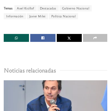
Temas:
Axel Kicillof
Destacadas
Gobierno Nacional
Información
Javier Milei
Política Nacional
Noticias relacionadas