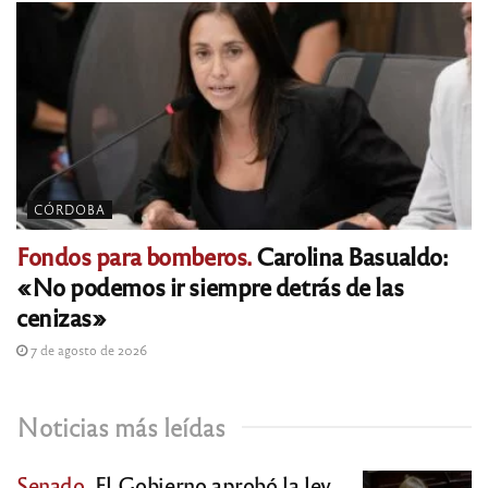
CÓRDOBA
Fondos para bomberos.
Carolina Basualdo:
«No podemos ir siempre detrás de las
cenizas»
7 de agosto de 2026
Noticias más leídas
Senado.
El Gobierno aprobó la ley