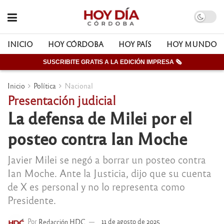
INICIO
HOY CÓRDOBA
HOY PAÍS
HOY MUNDO
SUSCRIBITE GRATIS A LA EDICIÓN IMPRESA 🗞
Inicio
Política
Nacional
Presentación judicial
La defensa de Milei por el
posteo contra Ian Moche
Javier Milei se negó a borrar un posteo contra
Ian Moche. Ante la Justicia, dijo que su cuenta
de X es personal y no lo representa como
Presidente.
Por
Redacción HDC
11 de agosto de 2025