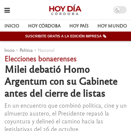
INICIO
HOY CÓRDOBA
HOY PAÍS
HOY MUNDO
SUSCRIBITE GRATIS A LA EDICIÓN IMPRESA 🗞
Inicio
Política
Nacional
Elecciones bonaerenses
Milei debatió Homo
Argentum con su Gabinete
antes del cierre de listas
En un encuentro que combinó política, cine y un
almuerzo austero, el Presidente repasó la
coyuntura y delineó el camino hacia las
legislativas del 26 de octubre.