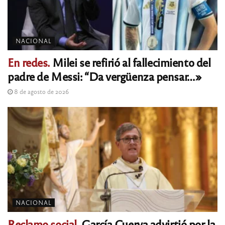
NACIONAL
En redes.
Milei se refirió al fallecimiento del
padre de Messi: “Da vergüenza pensar…»
8 de agosto de 2026
NACIONAL
Reclamo social.
García Cuerva advirtió por la