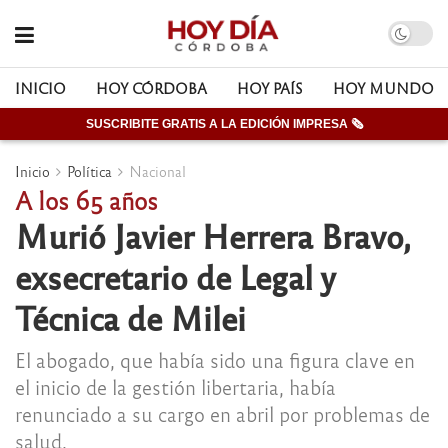
INICIO
HOY CÓRDOBA
HOY PAÍS
HOY MUNDO
SUSCRIBITE GRATIS A LA EDICIÓN IMPRESA 🗞
Inicio
Política
Nacional
A los 65 años
Murió Javier Herrera Bravo,
exsecretario de Legal y
Técnica de Milei
El abogado, que había sido una figura clave en
el inicio de la gestión libertaria, había
renunciado a su cargo en abril por problemas de
salud.