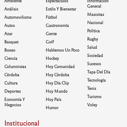
Ambiente
Espectáculos
Información
General
Análisis
Estilo Y Bienestar
Mascotas
Automovilismo
Fútbol
Nacional
Autos
Gastronomía
Política
Azar
Gente
Rugby
Basquet
Golf
Salud
Boxeo
Hablemos Un Poco
Sociedad
Ciencia
Hockey
Sucesos
Columnistas
Hoy Comunidad
Tapa Del Día
Córdoba
Hoy Córdoba
Tecnología
Cultura
Hoy Día Clip
Tenis
Deportes
Hoy Mundo
Turismo
Economía Y
Hoy País
Negocios
Voley
Humor
Institucional