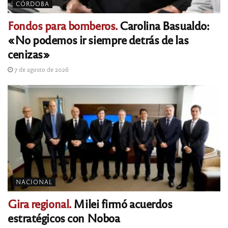
CÓRDOBA
Fondos para bomberos.
Carolina Basualdo:
«No podemos ir siempre detrás de las
cenizas»
7 de agosto de 2026
NACIONAL
Gira regional.
Milei firmó acuerdos
estratégicos con Noboa