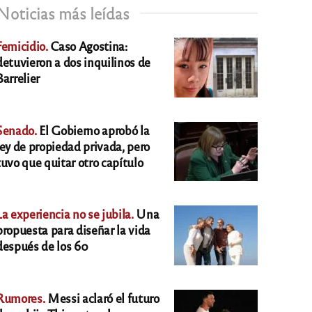
Noticias más leídas
Femicidio.
Caso Agostina:
detuvieron a dos inquilinos de
Barrelier
Senado.
El Gobierno aprobó la
ley de propiedad privada, pero
tuvo que quitar otro capítulo
La experiencia no se jubila.
Una
propuesta para diseñar la vida
después de los 60
Rumores.
Messi aclaró el futuro