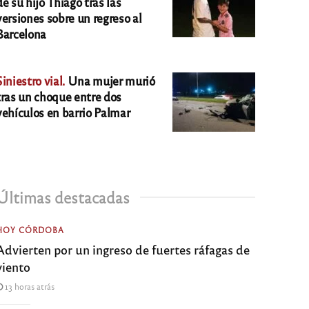
de su hijo Thiago tras las
versiones sobre un regreso al
Barcelona
Siniestro vial.
Una mujer murió
tras un choque entre dos
vehículos en barrio Palmar
Últimas destacadas
HOY CÓRDOBA
Advierten por un ingreso de fuertes ráfagas de
viento
13 horas atrás