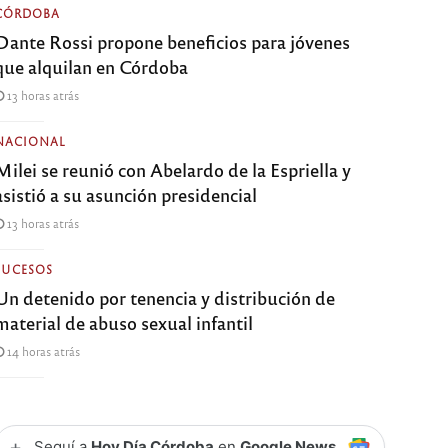
CÓRDOBA
Dante Rossi propone beneficios para jóvenes
que alquilan en Córdoba
13 horas atrás
NACIONAL
Milei se reunió con Abelardo de la Espriella y
asistió a su asunción presidencial
13 horas atrás
SUCESOS
Un detenido por tenencia y distribución de
material de abuso sexual infantil
14 horas atrás
+
Seguí a
Hoy Día Córdoba
en
Google News