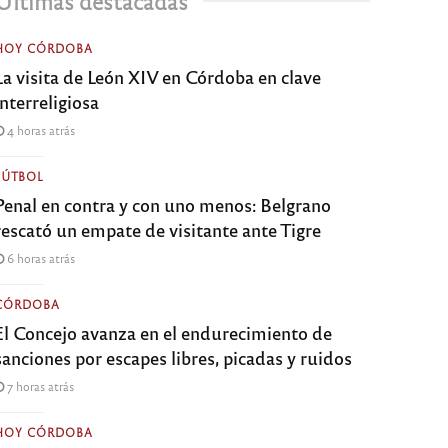
Últimas destacadas
HOY CÓRDOBA
La visita de León XIV en Córdoba en clave
interreligiosa
4 horas atrás
FÚTBOL
Penal en contra y con uno menos: Belgrano
rescató un empate de visitante ante Tigre
6 horas atrás
CÓRDOBA
El Concejo avanza en el endurecimiento de
sanciones por escapes libres, picadas y ruidos
7 horas atrás
HOY CÓRDOBA